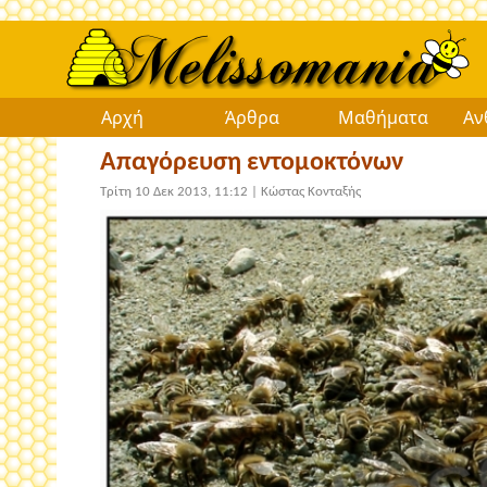
Αρχή
Άρθρα
Μαθήματα
Αν
Απαγόρευση εντομοκτόνων
Τρίτη 10 Δεκ 2013, 11:12 |
Κώστας Κονταξής