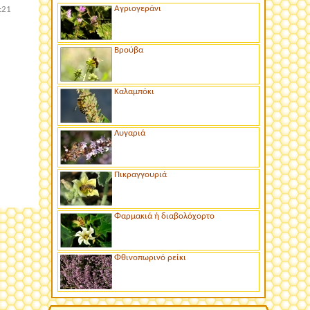
Αγριογεράνι
:21
Βρούβα
Καλαμπόκι
Λυγαριά
Πικραγγουριά
Φαρμακιά ή διαβολόχορτο
Φθινοπωρινό ρείκι