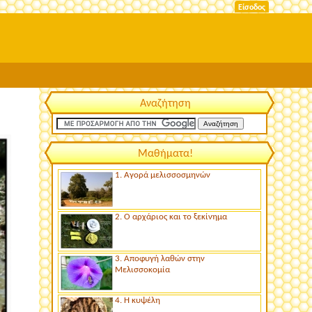
Είσοδος
Αναζήτηση
Μαθήματα!
1. Αγορά μελισσοσμηνών
2. Ο αρχάριος και το ξεκίνημα
3. Αποφυγή λαθών στην
Μελισσοκομία
4. Η κυψέλη