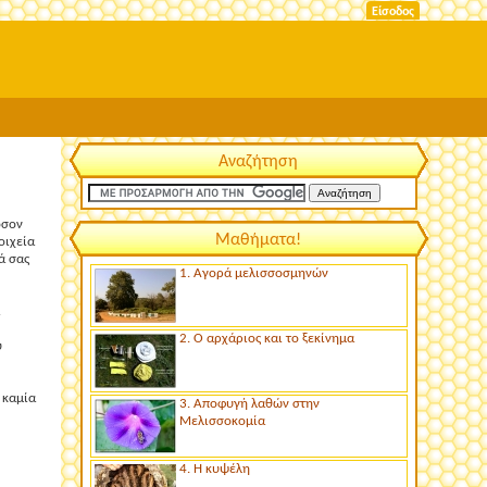
Είσοδος
Αναζήτηση
όσον
Μαθήματα!
οιχεία
ά σας
1. Αγορά μελισσοσμηνών
2. Ο αρχάριος και το ξεκίνημα
υ
 καμία
3. Αποφυγή λαθών στην
Μελισσοκομία
4. Η κυψέλη