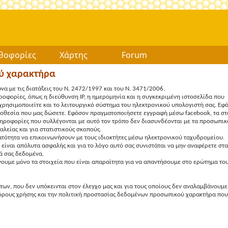
θοφορίες
Χάρτης
Forum
ού χαρακτήρα
 με τις διατάξεις του Ν. 2472/1997 και του Ν. 3471/2006.
ροφορίες, όπως η διεύθυνση ΙP, η ημερομηνία και η συγκεκριμένη ιστοσελίδα που
χρησιμοποιείτε και το λειτουργικό σύστημα του ηλεκτρονικού υπολογιστή σας. Εφ
οποθεσία που μας δώσετε. Εφόσον πραγματοποιήσετε εγγραφή μέσω facebook, τα στ
ληροφορίες που συλλέγονται με αυτό τον τρόπο δεν διασυνδέονται με τα προσωπικ
λείας και για στατιστικούς σκοπούς.
ατότητα να επικοινωνήσουν με τους ιδιοκτήτες μέσω ηλεκτρονικού ταχυδρομείου.
είναι απόλυτα ασφαλής και για το λόγο αυτό σας συνιστάται να μην αναφέρετε στα
ά σας δεδομένα.
υμε μόνο τα στοιχεία που είναι απαραίτητα για να απαντήσουμε στο ερώτημα το
των, που δεν υπόκεινται στον έλεγχο μας και για τους οποίους δεν αναλαμβάνουμε
 όρους χρήσης και την πολιτική προστασίας δεδομένων προσωπικού χαρακτήρα που