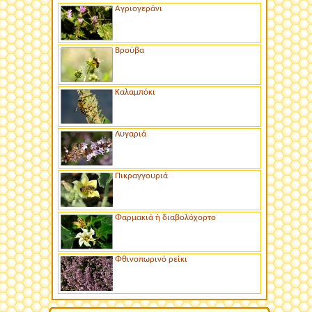
Αγριογεράνι
Βρούβα
Καλαμπόκι
Λυγαριά
Πικραγγουριά
Φαρμακιά ή διαβολόχορτο
Φθινοπωρινό ρείκι