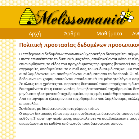
Αρχή
Άρθρα
Μαθήματα
Αν
Πολιτική προστασίας δεδομένων προσωπικ
Η επεξεργασία δεδομένων προσωπικού χαρακτήρα διενεργείται σύμφωνα
Όποτε επισκέπτεστε το δικτυακό μας τόπο, αποθηκεύονται κάποιες πλη
επισκεφθήκατε, το είδος του προγράμματος περιήγησης (browser) που 
εγγραφείτε, αποθηκεύεται το e-mail σας, το ψευδώνυμό σας και μια τ
αυτά λαμβάνονται και αποθηκεύονται αυτόματα απο το facebook. Οι π
δεδομένα και χρησιμοποιούνται αποκλειστικά και μόνο για λόγους ασφα
Σε όλους τους χρήστες του παρόντος δικτυακού τόπου παρέχεται η δυν
Επισημαίνεται ότι η επικοινωνία μέσω ηλεκτρονικού ταχυδρομείου δεν 
μηνύματα ηλεκτρονικού ταχυδρομείου προς εμάς ευαίσθητα προσωπικ
Από τα μηνύματα ηλεκτρονικού ταχυδρομείου που λαμβάνουμε, συλλέγο
αποστολέα.
Συνδέσεις με διαδικτυακούς ιστοχώρους τρίτων
Ο παρών δικτυακός τόπος περιέχει συνδέσεις με δικτυακούς τόπους τρί
ευθύνη. Σ' αυτή την περίπτωση, παρακαλείστε να συμβουλεύεστε τους
αναγράφονται σε καθένα από αυτούς τους δικτυακούς τόπους.