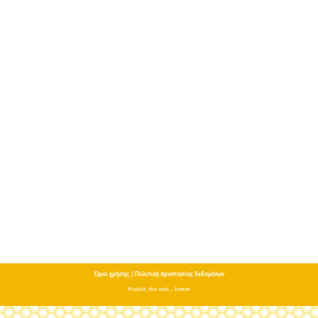
Όροι χρήσης
|
Πολιτική προστασίας δεδομένων
Playbit, the web... better