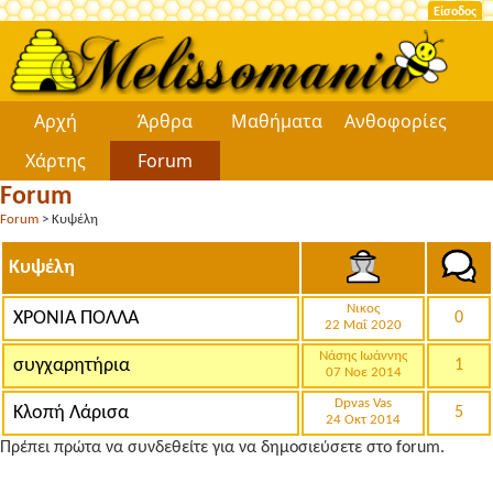
Είσοδος
Αρχή
Άρθρα
Μαθήματα
Ανθοφορίες
Χάρτης
Forum
Forum
Forum
> Κυψέλη
Κυψέλη
Νικος
ΧΡΟΝΙΑ ΠΟΛΛΑ
0
22 Μαΐ 2020
Νάσης Ιωάννης
συγχαρητήρια
1
07 Νοε 2014
Dpvas Vas
Κλοπή Λάρισα
5
24 Οκτ 2014
Πρέπει πρώτα να συνδεθείτε για να δημοσιεύσετε στο forum.