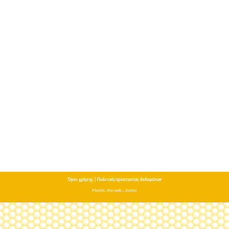
Όροι χρήσης
|
Πολιτική προστασίας δεδομένων
Playbit, the web... better