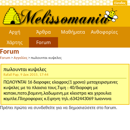
Είσοδος
Αρχή
Άρθρα
Μαθήματα
Ανθοφορίες
Χάρτης
Forum
Forum
Forum
>
Αγγελίες
> πωλουνται κυψελες
πωλουνται κυψελες
Rafail Pap, 9 Δεκ 2015, 17:44
ΠΩΛΟΥΝΤΑΙ 16 διοροφες ελαφρος(1 χρονο) μεταχειρισμενες
κυψελες με τα πλαισια τους.Τιμη : 40/διοροφη με
καπακι,πατο,βαμενη,λαδωμενη,με κλειστρα και χερουλια
κομπλε.Πληροφοριες κ.Ειρηνη τηλ.:6342443069 Ιωαννινα
Πρέπει πρώτα να συνδεθείτε για να δημοσιεύσετε στο forum.