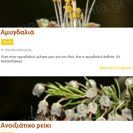
Αμυγδαλιά
Φυτά
Κ. Μυγδανάλευρος
Είπα στην αμυγδαλιά, μίλησε μου για τον Θεό. Και η αμυγδαλιά άνθισε. (Ν.
Καζαντζάκης)
Πριν απο 12 χρόνια
Ανοιξιάτικο ρείκι