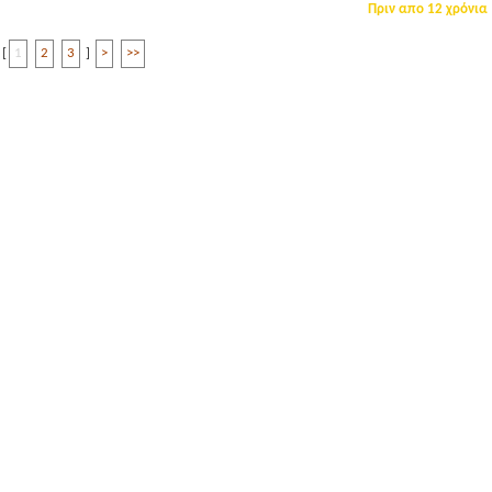
Πριν απο 12 χρόνια
[
1
2
3
]
>
>>