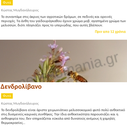
Φυτά
Κώστας Μυγδανάλευρος
Το συναντάμε στις άκριες των αγροτικών δρόμων, σε πεδινές και ορεινές
περιοχές. Τα άνθη του γαϊδουράγκαθου έχουν χρώμα μοβ, αγαπημένο χρώμα των
μελισσών, διότι πλησιάζει προς το υπεριώδης, που αυτές βλέπουν.
Πριν απο 12 χρόνια
Δενδρολίβανο
Φυτά
Κώστας Μυγδανάλευρος
Το δενδρολίβανο είναι άριστο χειμωνιάτικο μελισσοκομικό φυτό πολύ ανθεκτικό
στις δυσμενείς καιρικές συνθήκες. Την ίδια ανθεκτικότητα παρουσιάζει και η
ανθοφορία του, δεν επηρεάζεται εύκολα από δυνατούς ανέμους ή χαμηλές
θερμοκρασίες...