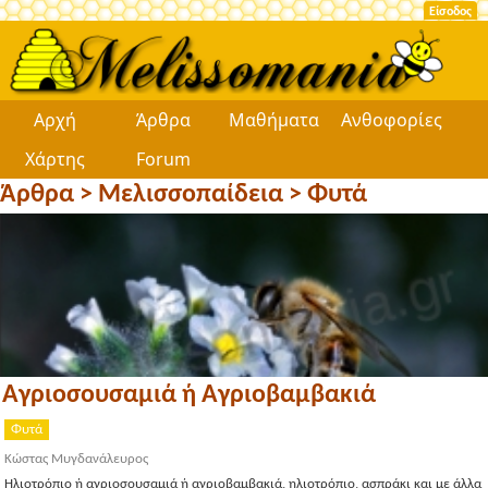
Είσοδος
Αρχή
Άρθρα
Μαθήματα
Ανθοφορίες
Χάρτης
Forum
Άρθρα
>
Μελισσοπαίδεια
>
Φυτά
Αγριοσουσαμιά ή Αγριοβαμβακιά
Φυτά
Κώστας Μυγδανάλευρος
Ηλιοτρόπιο ή αγριοσουσαμιά ή αγριοβαμβακιά, ηλιοτρόπιο, ασπράκι και με άλλα