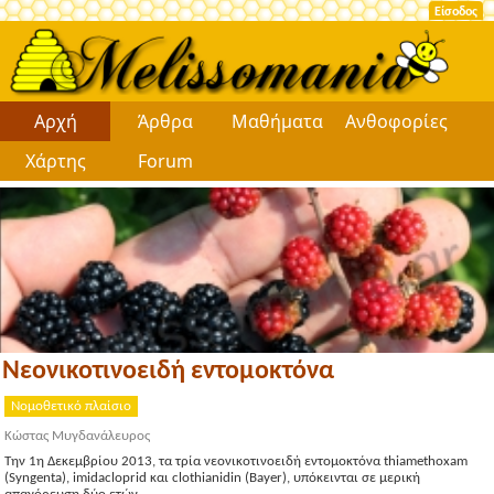
Είσοδος
Αρχή
Άρθρα
Μαθήματα
Ανθοφορίες
Χάρτης
Forum
Νεονικοτινοειδή εντομοκτόνα
Νομοθετικό πλαίσιο
Κώστας Μυγδανάλευρος
Την 1η Δεκεμβρίου 2013, τα τρία νεονικοτινοειδή εντομοκτόνα thiamethoxam
(Syngenta), imidacloprid και clothianidin (Bayer), υπόκεινται σε μερική