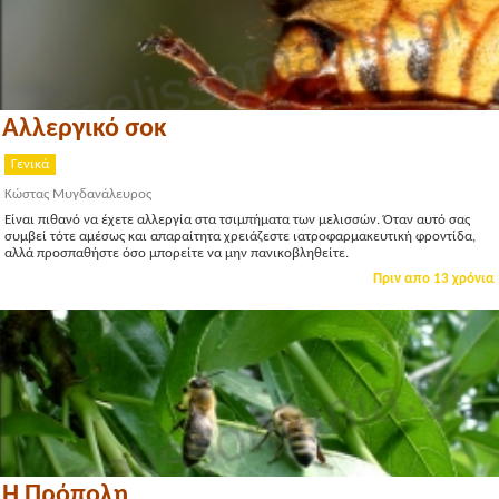
Αλλεργικό σοκ
Γενικά
Κώστας Μυγδανάλευρος
Είναι πιθανό να έχετε αλλεργία στα τσιμπήματα των μελισσών. Όταν αυτό σας
συμβεί τότε αμέσως και απαραίτητα χρειάζεστε ιατροφαρμακευτική φροντίδα,
αλλά προσπαθήστε όσο μπορείτε να μην πανικοβληθείτε.
Πριν απο 13 χρόνια
Η Πρόπολη