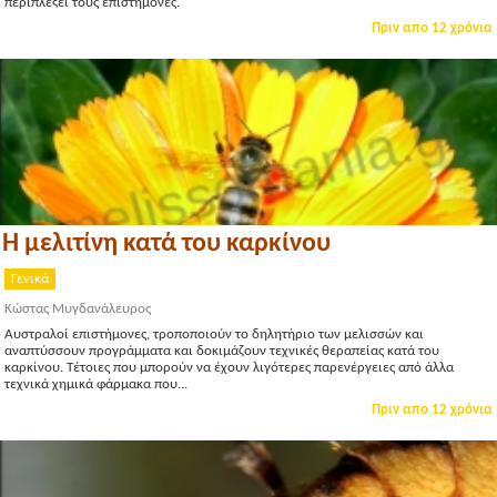
περιπλέξει τους επιστήμονες.
Πριν απο 12 χρόνια
Η μελιτίνη κατά του καρκίνου
Γενικά
Κώστας Μυγδανάλευρος
Αυστραλοί επιστήμονες, τροποποιούν το δηλητήριο των μελισσών και
αναπτύσσουν προγράμματα και δοκιμάζουν τεχνικές θεραπείας κατά του
καρκίνου. Τέτοιες που μπορούν να έχουν λιγότερες παρενέργειες από άλλα
τεχνικά χημικά φάρμακα που...
Πριν απο 12 χρόνια