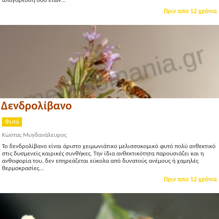
απαγόρευση δύο ετών...
Πριν απο 12 χρόνια
Δενδρολίβανο
Φυτά
Κώστας Μυγδανάλευρος
Το δενδρολίβανο είναι άριστο χειμωνιάτικο μελισσοκομικό φυτό πολύ ανθεκτικό
στις δυσμενείς καιρικές συνθήκες. Την ίδια ανθεκτικότητα παρουσιάζει και η
ανθοφορία του, δεν επηρεάζεται εύκολα από δυνατούς ανέμους ή χαμηλές
θερμοκρασίες...
Πριν απο 12 χρόνια