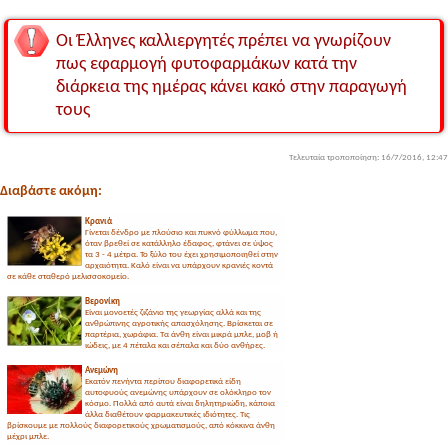
Οι Έλληνες καλλιεργητές πρέπει να γνωρίζουν
πως εφαρμογή φυτοφαρμάκων κατά την
διάρκεια της ημέρας κάνει κακό στην παραγωγή
τους
Τελευταία τροποποίηση: 16/7/2016, 12:47
Διαβάστε ακόμη:
Κρανιά
Γίνεται δένδρο με πλούσιο και πυκνό φύλλωμα που,
όταν βρεθεί σε κατάλληλο έδαφος, φτάνει σε ύψος
τα 3 - 4 μέτρα. Το ξύλο του έχει χρησιμοποιηθεί στην
αρχαιότητα. Καλό είναι να υπάρχουν κρανιές κοντά
σε κάθε σταθερό μελισσοκομείο.
Βερονίκη
Είναι μονοετές ζιζάνιο της γεωργίας αλλά και της
ανθρώπινης αγροτικής απασχόλησης. Βρίσκεται σε
παρτέρια, χωράφια. Τα άνθη είναι μικρά μπλε, μοβ ή
ιώδεις, με 4 πέταλα και σέπαλα και δύο ανθήρες.
Ανεμώνη
Εκατόν πενήντα περίπου διαφορετικά είδη
αυτοφυούς ανεμώνης υπάρχουν σε ολόκληρο τον
κόσμο. Πολλά από αυτά είναι δηλητηριώδη, κάποια
άλλα διαθέτουν φαρμακευτικές ιδιότητες. Τις
βρίσκουμε με πολλούς διαφορετικούς χρωματισμούς, από κόκκινα άνθη
μέχρι μπλε.