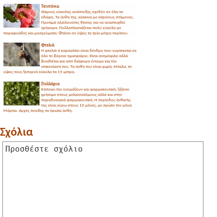
Τσιντόνια
Θάμνος εύκολης ανάπτυξης σχεδόν σε όλα τα
εδάφη. Τα άνθη της, κόκκινα με κίτρινους στήμονες.
Προτιμά ηλιόλουστες θέσεις για να αναπτυχθεί
γρήγορα. Πολλαπλασιάζεται πολύ εύκολα με
παραφυάδες και μοσχεύματα. Φτάνει σε ύψος τα τρία μέτρα περίπου.
Φτελιά
Η φτελιά ή καραγάτσι είναι δένδρο που ευρίσκεται σε
όλο το βόρειο ημισφαίριο. Είναι ανεμόφιλο αλλά
βοηθιέται και από διάφορα έντομα για την
επικονίαση του. Τα άνθη του είναι χωρίς πέταλα, το
ύψος τους ξεπερνά εύκολα τα 15 μέτρα.
Στελλάρια
Κάποιοι την ονομάζουν και φαρμακευτική, ζιζάνιο
χρήσιμο στους μελισσοκόμους αλλά και στην
παραδοσιακή φαρμακευτική. Η περίοδος άνθισής
της είναι γύρω στους 10 μήνες, με πρώτο τον μήνα
Μάρτιο. Αρχές άνοιξης τα πρώτα άνθη.
Σχόλια