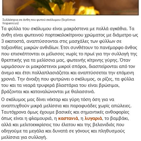
Συλλέκτρια σε άνθη του φυτού σκόλυμου (Scplimus
hispanicus)
Τα φύλλα του σκόλυμου είναι μακρόστενα με πολλά αγκάθια. Τα
άνθη είναι φωτεινού πορτοκαλοκίτρινου χρώματος με διάμετρο ως
3 εκατοστά, αναπτύσσονται στις μασχάλες των φύλλων σε
ταξιανθίες μικρών ανθιδίων. Έτσι συνθέτουν το πανέμορφο άνθος
που επισκέπτονται οι μέλισσες νωρίς το πρωί για την συλλογή της
θρεπτικής για τα μελίσσια μας, φωτεινής κίτρινης γύρης. Όταν
ωριμάσουν οι μακρόστενοι μικροί σπόροι, διασπείρονται από τον
άνεμο και έτσι πολλαπλασιάζεται και αναπτύσσεται την επόμενη
χρονιά. Την άνοιξη που φυτρώνει ο σκόλυμος, οι ρίζες, τα φύλλα
του και τα νεαρά τρυφερά βλαστάρια του είναι βρώσιμοι,
βράζονται και καταναλώνονται με θαλασσινά.
Ο σκόλυμος μας δίνει νέκταρ και γύρη τόση όση για να
αναπτυχθούν μικρά μελίσσια και παραφυάδες χωρίς απώλειες.
Ταυτόχρονα όμως έχουμε βασικές και σημαντικές ανθοφορίες
όπως είναι η φλαμουριά, η
καστανιά
, η
λυγαριά
, το βαμβάκι,
αλλά και μελιτοεκκρίσεις του έλατου και της βελανιδιάς που
οδηγούμε τα μεγάλα και δυνατά σε γόνους και πληθυσμούς
μελίσσια για συλλογή.