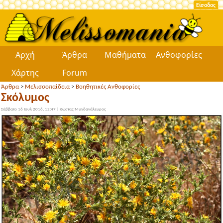
Είσοδος
Αρχή
Άρθρα
Μαθήματα
Ανθοφορίες
Χάρτης
Forum
Άρθρα
>
Μελισσοπαίδεια
>
Βοηθητικές Ανθοφορίες
Σκόλυμος
Σάββατο 16 Ιουλ 2016, 12:47 |
Κώστας Μυγδανάλευρος