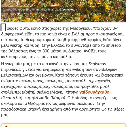
Το φυτό Σκόλυμος (Scolymus hispanicus) σε πλήρη άνθηση
Π
οώδες φυτό, κοινό στις χώρες της Μεσογείου. Υπάρχουν 3-4
διαφορετικά είδη, τα πιο κοινά είναι ο
Σκόλιαμπρος ο ισπανικός
και
ο
στικτός
. Το θεωρούμε φυτό βοηθητικής ανθοφορίας διότι δίνει
μέλι νέκταρ και γύρη. Στην Ελλάδα το συναντάμε από το επίπεδο
της θάλασσας έως τα 300 μέτρα υψόμετρο. Ανθίζει τους
καλοκαιρινούς μήνες Ιούνιο και Ιούλιο.
Η γνωριμία μας με το πιο κοινό στην χώρα μας
Scolymus
hispanicus
, γίνεται για ενημέρωση και γνώση των συναδέλφων
μελισσοκόμων και όχι μόνον. Κατά τόπους έχουμε και διαφορετικά
ονόματα:
σκόλιαμπρος, σκόλυμος, μοσκοκούλι, αχινάγκαθο,
αχινόχορτο, ασκόλυμπρος, σκολιάμπρι, ασπράγκαθο, ρικόλι,
σκολύμπρι (Κρήτη) σκόλια (Μάνη), κίτρινο
γαϊδουράγκαθο
(Θεσσαλία), καμηλάγκαθο (Κύπρο)
. Ο Ησίοδος το αναφέρει ως
σκόλυμο
και ο Θεόφραστος ως
λειμωνία σκόλυμον
. Στην
παραδοσιακή ιατρική έχει χρήση από την αρχαιότητα ως τις μέρες
μας.