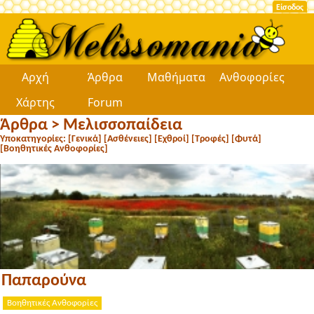
Είσοδος
Αρχή
Άρθρα
Μαθήματα
Ανθοφορίες
Χάρτης
Forum
Άρθρα
>
Μελισσοπαίδεια
Υποκατηγορίες: [
Γενικά
] [
Ασθένειες
] [
Εχθροί
] [
Τροφές
] [
Φυτά
]
[
Βοηθητικές Ανθοφορίες
]
Παπαρούνα
Βοηθητικές Ανθοφορίες