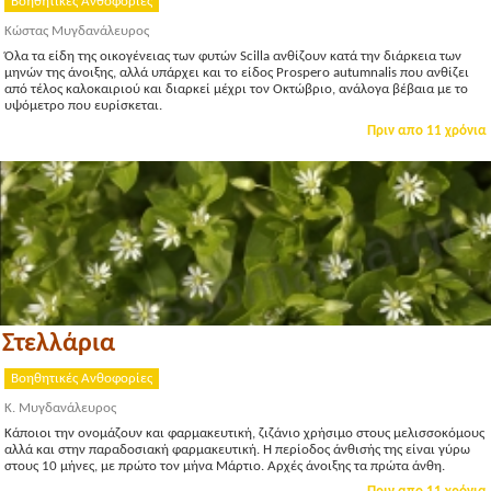
Βοηθητικές Ανθοφορίες
Κώστας Μυγδανάλευρος
Όλα τα είδη της οικογένειας των φυτών Scilla ανθίζουν κατά την διάρκεια των
μηνών της άνοιξης, αλλά υπάρχει και το είδος Prospero autumnalis που ανθίζει
από τέλος καλοκαιριού και διαρκεί μέχρι τον Οκτώβριο, ανάλογα βέβαια με το
υψόμετρο που ευρίσκεται.
Πριν απο 11 χρόνια
Στελλάρια
Βοηθητικές Ανθοφορίες
Κ. Μυγδανάλευρος
Κάποιοι την ονομάζουν και φαρμακευτική, ζιζάνιο χρήσιμο στους μελισσοκόμους
αλλά και στην παραδοσιακή φαρμακευτική. Η περίοδος άνθισής της είναι γύρω
στους 10 μήνες, με πρώτο τον μήνα Μάρτιο. Αρχές άνοιξης τα πρώτα άνθη.