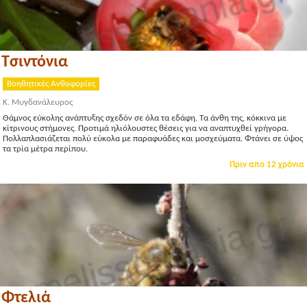
Τσιντόνια
Βοηθητικές Ανθοφορίες
Κ. Μυγδανάλευρος
Θάμνος εύκολης ανάπτυξης σχεδόν σε όλα τα εδάφη. Τα άνθη της, κόκκινα με
κίτρινους στήμονες. Προτιμά ηλιόλουστες θέσεις για να αναπτυχθεί γρήγορα.
Πολλαπλασιάζεται πολύ εύκολα με παραφυάδες και μοσχεύματα. Φτάνει σε ύψος
τα τρία μέτρα περίπου.
Πριν απο 12 χρόνια
Φτελιά