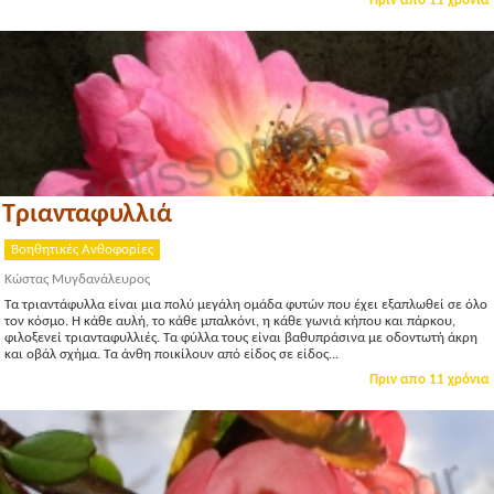
Πριν απο 11 χρόνια
Τριανταφυλλιά
Βοηθητικές Ανθοφορίες
Κώστας Μυγδανάλευρος
Τα τριαντάφυλλα είναι μια πολύ μεγάλη ομάδα φυτών που έχει εξαπλωθεί σε όλο
τον κόσμο. Η κάθε αυλή, το κάθε μπαλκόνι, η κάθε γωνιά κήπου και πάρκου,
φιλοξενεί τριανταφυλλιές. Τα φύλλα τους είναι βαθυπράσινα με οδοντωτή άκρη
και οβάλ σχήμα. Τα άνθη ποικίλουν από είδος σε είδος...
Πριν απο 11 χρόνια