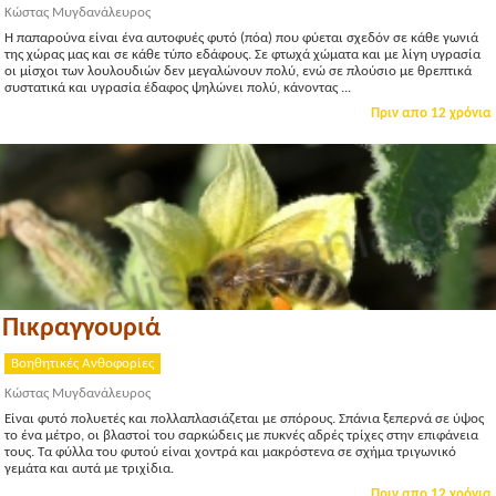
Κώστας Μυγδανάλευρος
Η παπαρούνα είναι ένα αυτοφυές φυτό (πόα) που φύεται σχεδόν σε κάθε γωνιά
της χώρας μας και σε κάθε τύπο εδάφους. Σε φτωχά χώματα και με λίγη υγρασία
οι μίσχοι των λουλουδιών δεν μεγαλώνουν πολύ, ενώ σε πλούσιο με θρεπτικά
συστατικά και υγρασία έδαφος ψηλώνει πολύ, κάνοντας ...
Πριν απο 12 χρόνια
Πικραγγουριά
Βοηθητικές Ανθοφορίες
Κώστας Μυγδανάλευρος
Είναι φυτό πολυετές και πολλαπλασιάζεται με σπόρους. Σπάνια ξεπερνά σε ύψος
το ένα μέτρο, οι βλαστοί του σαρκώδεις με πυκνές αδρές τρίχες στην επιφάνεια
τους. Τα φύλλα του φυτού είναι χοντρά και μακρόστενα σε σχήμα τριγωνικό
γεμάτα και αυτά με τριχίδια.
Πριν απο 12 χρόνια