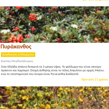
Πυράκανθος
Βοηθητικές Ανθοφορίες
Κώστας Μυγδανάλευρος
Στην Ελλάδα σπάνια ξεπερνά τα 3 μέτρα ύψος. Το φύλλωμα του είναι σκούρο
πράσινο και λαμπερό. Εποχή άνθησης είναι το τέλος Απριλίου με αρχές Μαΐου,
ενώ το επιστημονικό του όνομα είναι Pyracantha koidzumii.
Πριν απο 11 χρόνια