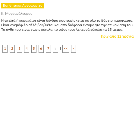
Βοηθητικές Ανθοφορίες
Κ. Μυγδανάλευρος
Η φτελιά ή καραγάτσι είναι δένδρο που ευρίσκεται σε όλο το βόρειο ημισφαίριο.
Είναι ανεμόφιλο αλλά βοηθιέται και από διάφορα έντομα για την επικονίαση του.
Τα άνθη του είναι χωρίς πέταλα, το ύψος τους ξεπερνά εύκολα τα 15 μέτρα.
Πριν απο 12 χρόνια
[
1
2
3
4
5
6
7
8
]
<<
<