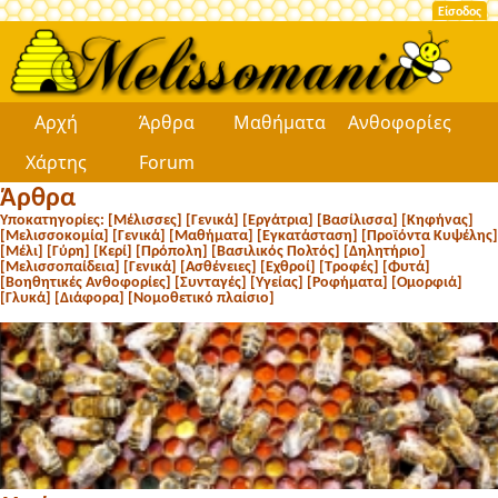
Είσοδος
Αρχή
Άρθρα
Μαθήματα
Ανθοφορίες
Χάρτης
Forum
Άρθρα
Υποκατηγορίες: [
Μέλισσες
] [
Γενικά
] [
Εργάτρια
] [
Βασίλισσα
] [
Κηφήνας
]
[
Μελισσοκομία
] [
Γενικά
] [
Μαθήματα
] [
Εγκατάσταση
] [
Προϊόντα Κυψέλης
]
[
Μέλι
] [
Γύρη
] [
Κερί
] [
Πρόπολη
] [
Βασιλικός Πολτός
] [
Δηλητήριο
]
[
Μελισσοπαίδεια
] [
Γενικά
] [
Ασθένειες
] [
Εχθροί
] [
Τροφές
] [
Φυτά
]
[
Βοηθητικές Ανθοφορίες
] [
Συνταγές
] [
Υγείας
] [
Ροφήματα
] [
Ομορφιά
]
[
Γλυκά
] [
Διάφορα
] [
Νομοθετικό πλαίσιο
]