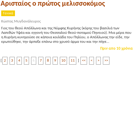
Αρισταίος ο πρώτος μελισσοκόμος
Γενικά
Κώστας Μυγδανάλευρος
Γιος του θεού Απόλλωνα και της Νύμφης Κυρήνης (κόρης του βασιλιά των
Λαπιθών Υψέα και εγγονή του Θεσσαλού θεού-ποταμού Πηνειού). Μια μέρα που
η Κυρήνη κυνηγούσε σε κάποια κοιλάδα του Πηλίου, ο Απόλλωνας την είδε, την
ερωτεύθηκε, την άρπαξε επάνω στο χρυσό άρμα του και την πήγε...
Πριν απο 10 χρόνια
[
2
3
4
5
6
7
8
9
10
11
]
<<
<
>
>>