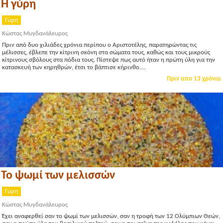
Η γύρη
Γύρη
Κώστας Μυγδανάλευρος
Πριν από δυο χιλιάδες χρόνια περίπου ο Αριστοτέλης, παρατηρώντας τις
μέλισσες, έβλεπε την κίτρινη σκόνη στα σώματα τους, καθώς και τους μικρούς
κίτρινους σβόλους στα πόδια τους. Πίστεψε πως αυτό ήταν η πρώτη ύλη για την
κατασκευή των κηρηθρών, έτσι το βάπτισε κήρινθο....
Πριν απο 13 χρόνια
Το ψωμί των μελισσών
Γύρη
Κώστας Μυγδανάλευρος
Έχει αναφερθεί σαν το ψωμί των μελισσών, σαν η τροφή των 12 Ολύμπιων Θεών,