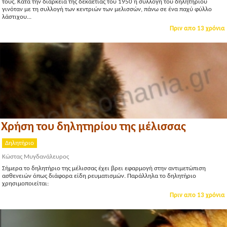
τους. Κατά την διάρκεια της δεκαετίας του 1950 η συλλογή του δηλητηρίου
γινόταν με τη συλλογή των κεντριών των μελισσών, πάνω σε ένα παχύ φύλλο
λάστιχου...
Πριν απο 13 χρόνια
Χρήση του δηλητηρίου της μέλισσας
Δηλητήριο
Κώστας Μυγδανάλευρος
Σήμερα το δηλητήριο της μέλισσας έχει βρει εφαρμογή στην αντιμετώπιση
ασθενειών όπως διάφορα είδη ρευματισμών. Παράλληλα το δηλητήριο
χρησιμοποιείται:
Πριν απο 13 χρόνια