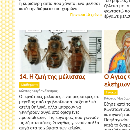
του ράμφος, 
η κυριότερη αιτία που χάνεται ένα μελίσσι
έβλεπα με τα
κατά την διάρκεια του χειμώνα.
φανταστώ ποτ
Πριν απο 10 χρόνια
έβγαινε μελι
14. Η ζωή της μέλισσας
Ο Άγιος 
ελεήμων
Μαθήματα
Κώστας Μυγδανάλευρος
Γενικά
Οι εργάτριες μέλισσες είναι μικρότερες σε
Κώστας Μυγδαν
μέγεθος από την βασίλισσα, σεξουαλικά
Έζησε κατά τ
ατελή θηλυκά, αλλά μπορούν να
Κωνσταντίνο
γεννήσουν αυγά υπό ορισμένες
καταγωγή του
προϋποθέσεις. Τις εργάτριες που γεννούν
Παφλαγονίας.
τις λέμε ωοτόκες. Συνήθως γεννούν πολλά
κατά το όνομα
αυγά στα τοιχώματα των κελιών...