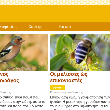
θοφορίες
Χάρτης
Forum
ίνος
Οι μέλισσες ώς
σοφάγος
επικονιαστές
Εργάτρια
άλευρος
Κώστας Μυγδανάλευρος
ο σπίνος είναι πουλί που
Επικονίαση είναι η γονιμοποίηση των
σπόρους στην φύση, αυτό το
φυτών. Η μετακίνηση γυρεόκοκκων 
οντό και πάρα πολύ δυνατό
τους ανθήρες στο θηλυκό τμήμα του