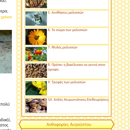
ρου.
τερα.
5. Αισθήσεις μελισσών
 χρόνια
6. Το σώμα των μελισσών
7. Φυλές μελισσών
8. Πρέπει η βασίλισσα να γεννά στον
όροφο;
9. Τροφές των μελισσών
10. Απλές Χειμωνιάτικες Επιθεωρήσεις
 πολύ
δικό),
Ανθοφορίες Αυγούστου
ματος