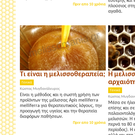
ευσεβής και 
Πριν απο 10 χρόνια
πλούσιος στη
αγαθά.
Τι είναι η μελισσοθεραπεία;
Η μελισσ
αρχαιότ
Γενικά
Κώστας Μυγδανάλευρος
Γενικά
Είναι η μέθοδος και η σωστή χρήση των
Κώστας Μυγδαν
προϊόντων της μέλισσας Apis melliferra
Μέσα σε ήλεκ
melliferra για θεραπευτικούς λόγους, την
επίσης και σ
προαγωγή της υγείας και την θεραπεία
παλαιοντολό
διαφόρων παθήσεων.
μελισσών. Η 
Πριν απο 10 χρόνια
περνά τα 80 ε
περίοδος). Η