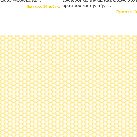
λοιπά γνωρίσματα....
ερωτεύθηκε, την άρπαξε επάνω στο
άρμα του και την πήγε...
Πριν απο 10 χρόνια
Πριν απο 10