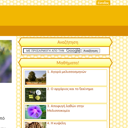
Είσοδος
Αναζήτηση
Μαθήματα!
1. Αγορά μελισσοσμηνών
2. Ο αρχάριος και το ξεκίνημα
3. Αποφυγή λαθών στην
Μελισσοκομία
από
4. Η κυψέλη