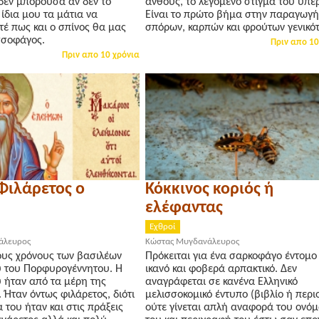
δεν μπορούσα αν δεν το
άνθους, το λεγόμενο στίγμα του υπέ
 ίδια μου τα μάτια να
Είναι το πρώτο βήμα στην παραγωγή
έ πως και ο σπίνος θα μας
σπόρων, καρπών και φρούτων γενικό
σσοφάγος.
Πριν απο 10
Πριν απο 10 χρόνια
Φιλάρετος ο
Κόκκινος κοριός ή
ελέφαντας
Εχθροί
άλευρος
Κώστας Μυγδανάλευρος
ους χρόνους των βασιλέων
Πρόκειται για ένα σαρκοφάγο έντομο
υ του Πορφυρογέννητου. Η
ικανό και φοβερά αρπακτικό. Δεν
 ήταν από τα μέρη της
αναγράφεται σε κανένα Ελληνικό
 Ήταν όντως φιλάρετος, διότι
μελισσοκομικό έντυπο (βιβλίο ή περιο
 του ήταν και στις πράξεις
ούτε γίνεται απλή αναφορά του ονό