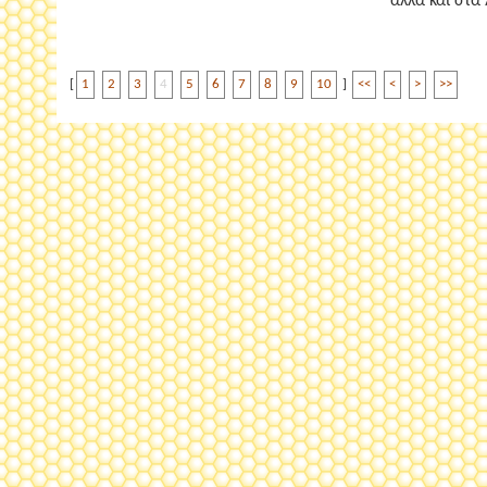
αλλά και στα 
[
1
2
3
4
5
6
7
8
9
10
]
<<
<
>
>>