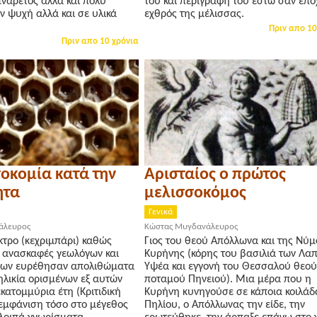
ενάρετος αλλά και πολύ
του και περιγραφή του έστω σαν επο
ν ψυχή αλλά και σε υλικά
εχθρός της μέλισσας.
Πριν απο 10
Πριν απο 10 χρόνια
οκομία κατά την
Αρισταίος ο πρώτος
ητα
μελισσοκόμος
Γενικά
άλευρος
Κώστας Μυγδανάλευρος
τρο (κεχριμπάρι) καθώς
Γιος του θεού Απόλλωνα και της Νύ
ε ανασκαφές γεωλόγων και
Κυρήνης (κόρης του βασιλιά των Λα
γων ευρέθησαν απολιθώματα
Υψέα και εγγονή του Θεσσαλού θεού
ηλικία ορισμένων εξ αυτών
ποταμού Πηνειού). Μια μέρα που η
κατομμύρια έτη (Κριτιδική
Κυρήνη κυνηγούσε σε κάποια κοιλάδ
 εμφάνιση τόσο στο μέγεθος
Πηλίου, ο Απόλλωνας την είδε, την