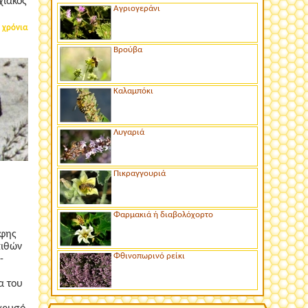
χιακός
Αγριογεράνι
 χρόνια
Βρούβα
Καλαμπόκι
Λυγαριά
Πικραγγουριά
Φαρμακιά ή διαβολόχορτο
μφης
πιθών
Φθινοπωρινό ρείκι
-
α του