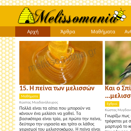
Αρχή
Άρθρα
Μαθήματα
Αν
15. Η πείνα των μελισσών
Και ο Σπ
...μελισ
Μαθήματα
Κώστας Μυγδανάλευρος
Εχθροί
Πολλά είναι τα αίτια που μπορούν να
Κώστας Μυγδαν
κάνουν ένα μελίσσι να χαθεί. Τα
Γνωρίζω πως 
βασικότερα είναι τρία, με πρώτο την πείνα,
τρέφεται με 
δεύτερο την υγρασία και τρίτο οι λάθος
μαρτυρά το κ
χειρισμοί του μελισσοκόμου. Η πείνα είναι