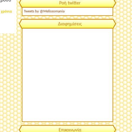
 χρυσό
Ροή twitter
Tweets by @Melissomania
 χρόνια
Διαφημίσεις
Επικοινωνία