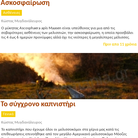
Ασκοσφαίρωση
Ασθένειες
Κώστας Μυγδανάλευρος
Ο μύκητας Ascosphaera apis Maasen είναι υπεύθυνος για μια από τις
σοβαρότερες ασθένειες των μελισσιών, την ασκοσφαίρωση, η οποία προσβάλει
τις 4 έως 6 ημερών προνύμφες αλλά όχι τις νεότερες ή μεγαλύτερες μέλισσες.
Πριν απο 11 χρόνια
Το σύγχρονο καπνιστήρι
Γενικά
Κώστας Μυγδανάλευρος
Το καπνιστήρι που έχουμε όλοι οι μελισσοκόμοι στα χέρια μας κατά τις
επιθεωρήσεις επινοήθηκε από τον μεγάλο Αμερικανό μελισσοκόμο Μόοζες