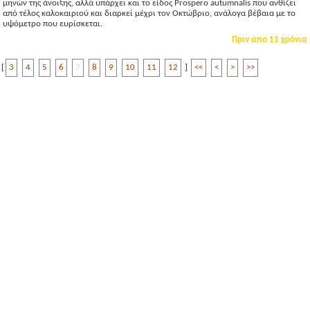
μηνών της άνοιξης, αλλά υπάρχει και το είδος Prospero autumnalis που ανθίζει
από τέλος καλοκαιριού και διαρκεί μέχρι τον Οκτώβριο, ανάλογα βέβαια με το
υψόμετρο που ευρίσκεται.
Πριν απο 11 χρόνια
[
3
4
5
6
7
8
9
10
11
12
]
<<
<
>
>>