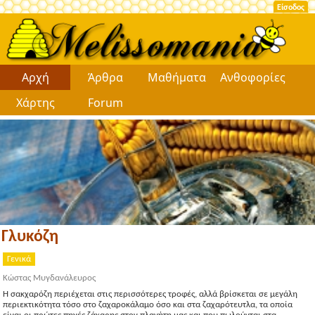
Είσοδος
Αρχή
Άρθρα
Μαθήματα
Ανθοφορίες
Χάρτης
Forum
Γλυκόζη
Γενικά
Κώστας Μυγδανάλευρος
Η σακχαρόζη περιέχεται στις περισσότερες τροφές, αλλά βρίσκεται σε μεγάλη
περιεκτικότητα τόσο στο ζαχαροκάλαμο όσο και στα ζαχαρότευτλα, τα οποία