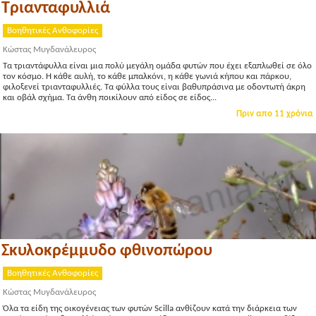
Τριανταφυλλιά
Βοηθητικές Ανθοφορίες
Κώστας Μυγδανάλευρος
Τα τριαντάφυλλα είναι μια πολύ μεγάλη ομάδα φυτών που έχει εξαπλωθεί σε όλο
τον κόσμο. Η κάθε αυλή, το κάθε μπαλκόνι, η κάθε γωνιά κήπου και πάρκου,
φιλοξενεί τριανταφυλλιές. Τα φύλλα τους είναι βαθυπράσινα με οδοντωτή άκρη
και οβάλ σχήμα. Τα άνθη ποικίλουν από είδος σε είδος...
Πριν απο 11 χρόνια
Σκυλοκρέμμυδο φθινοπώρου
Βοηθητικές Ανθοφορίες
Κώστας Μυγδανάλευρος
Όλα τα είδη της οικογένειας των φυτών Scilla ανθίζουν κατά την διάρκεια των